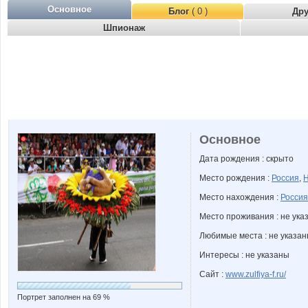
Основное
Блог
( 0 )
Др
Шпионаж
Основное
Дата рождения : скрыто
Место рождения :
Россия
,
Н
Место нахождения :
Россия
Место проживания : не ука
Любимые места : не указа
Интересы : не указаны
Сайт :
www.zulfiya-f.ru/
Портрет заполнен на 69 %