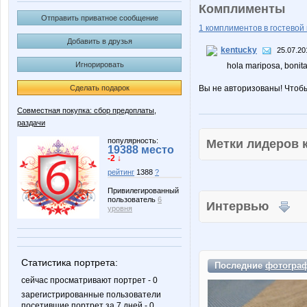
Комплименты
Отправить приватное сообщение
1 комплиментов в гостевой 
Добавить в друзья
kentucky
25.07.20
Игнорировать
hola mariposa, bonita 
Сделать подарок
Вы не авторизованы! Чтоб
Совместная покупка: сбор предоплаты,
раздачи
популярность:
Метки лидеров
19388 место
-2 ↓
рейтинг
1388
?
Привилегированный
пользователь
6
Интервью
уровня
Статистика портрета:
Последние
фотогра
сейчас просматривают портрет - 0
зарегистрированные пользователи
посетившие портрет за 7 дней - 0